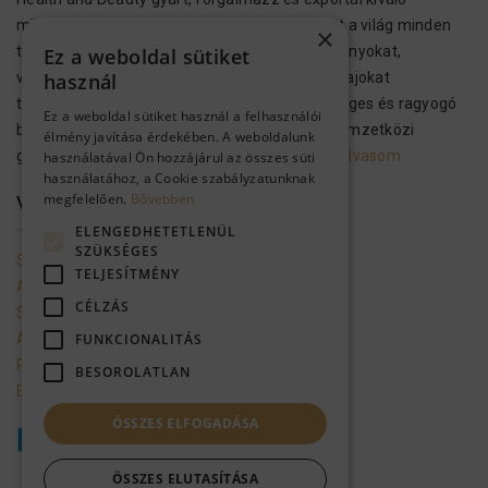
minőségű bőr-, test- és hajápolási termékeket a világ minden
×
tájára. Ezek a kozmetikumok Holt-tengeri ásványokat,
Ez a weboldal sütiket
vitaminokat, növényi kivonatokat és aromás olajokat
használ
tartalmaznak, hogy megvalósítsák az egészséges és ragyogó
Ez a weboldal sütiket használ a felhasználói
bőrt és hajat. A H&B kozmetikai termékek a nemzetközi
élmény javítása érdekében. A weboldalunk
gyártási előírásoknak megfelelően…..
Tovább olvasom
használatával Ön hozzájárul az összes süti
használatához, a Cookie szabályzatunknak
megfelelően.
Bővebben
VEVŐSZOLGÁLAT
ELENGEDHETETLENÜL
SZÜKSÉGES
Szolgáltató adatai
TELJESÍTMÉNY
Általános szerződési feltételek
CÉLZÁS
Szállítási feltételek
Adatkezelési tájékoztató
FUNKCIONALITÁS
Promóciók mappa a gmailbe
BESOROLATLAN
Ellálás a szerződéstől
ÖSSZES ELFOGADÁSA
ÖSSZES ELUTASÍTÁSA