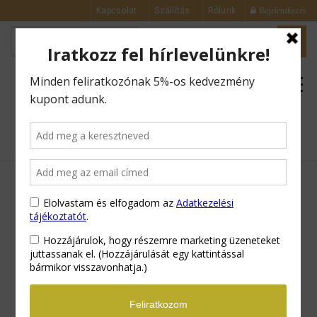
Kapcsolat
Szállítás
Rólunk
Bejelentkezés
0
Kezdőlap
Kedvencek