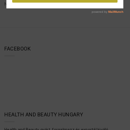
Nincs még hozzáadva termék
FACEBOOK
HEALTH AND BEAUTY HUNGARY
Health and Beauty gyárt, forgalmazz és exportál kiváló