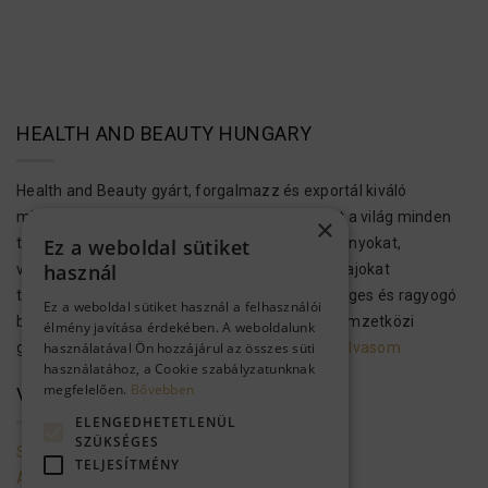
HEALTH AND BEAUTY HUNGARY
Health and Beauty gyárt, forgalmazz és exportál kiváló
minőségű bőr-, test- és hajápolási termékeket a világ minden
×
Ez a weboldal sütiket
tájára. Ezek a kozmetikumok Holt-tengeri ásványokat,
használ
vitaminokat, növényi kivonatokat és aromás olajokat
tartalmaznak, hogy megvalósítsák az egészséges és ragyogó
Ez a weboldal sütiket használ a felhasználói
bőrt és hajat. A H&B kozmetikai termékek a nemzetközi
élmény javítása érdekében. A weboldalunk
használatával Ön hozzájárul az összes süti
gyártási előírásoknak megfelelően…..
Tovább olvasom
használatához, a Cookie szabályzatunknak
megfelelően.
Bővebben
VEVŐSZOLGÁLAT
ELENGEDHETETLENÜL
SZÜKSÉGES
Szolgáltató adatai
TELJESÍTMÉNY
Általános szerződési feltételek