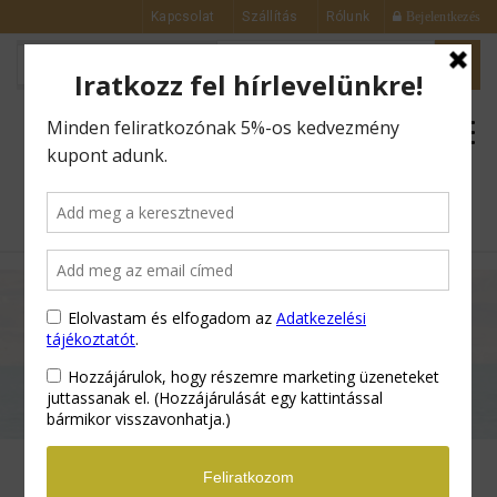
Kapcsolat
Szállítás
Rólunk
Bejelentkezés
0
Kezdőlap
Arctisztítók