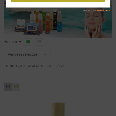
POZICIÓ
SORTED
MIND A(Z) 3 TALÁLAT MEGJELENÍTVE
BY
POPULARITY