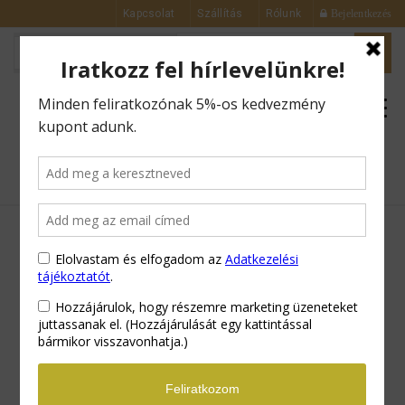
Kapcsolat
Szállítás
Rólunk
Bejelentkezés
0
KÖSZÖNŐ OLDAL – KUPON