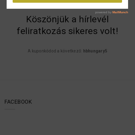
Kezdőlap
Köszönő oldal – kupon
Köszönjük a hírlevél
feliratkozás sikeres volt!
A kuponkódod a következő:
hbhungary5
FACEBOOK