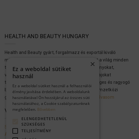
HEALTH AND BEAUTY HUNGARY
Health and Beauty gyárt, forgalmazz és exportál kiváló
minőségű bőr-, test- és hajápolási termékeket a világ minden
×
tájára. Ezek a kozmetikumok Holt-tengeri ásványokat,
Ez a weboldal sütiket
vitaminokat, növényi kivonatokat és aromás olajokat
használ
tartalmaznak, hogy megvalósítsák az egészséges és ragyogó
Ez a weboldal sütiket használ a felhasználói
bőrt és hajat. A H&B kozmetikai termékek a nemzetközi
élmény javítása érdekében. A weboldalunk
gyártási előírásoknak megfelelően…..
Tovább olvasom
használatával Ön hozzájárul az összes süti
használatához, a Cookie szabályzatunknak
megfelelően.
Bővebben
VEVŐSZOLGÁLAT
ELENGEDHETETLENÜL
SZÜKSÉGES
Szolgáltató adatai
TELJESÍTMÉNY
Általános szerződési feltételek