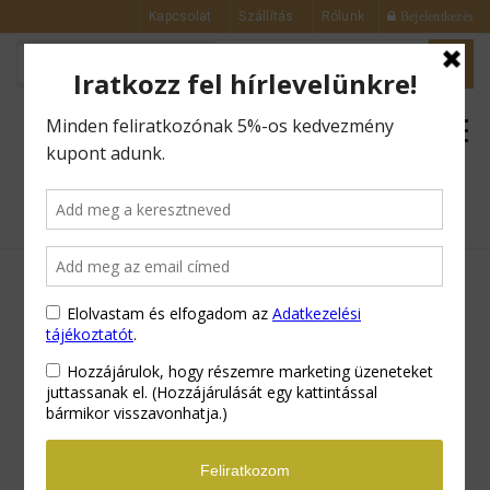
Kapcsolat
Szállítás
Rólunk
Bejelentkezés
0
FEKETE ISZAP