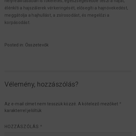
helyreállításában is tökéletes; egészségesebbé teszi a hajat,
élénkíti a hajszálerek vérkeringését, elősegíti a hajnövekedést,
meggátolja a hajhullást, a zsírosodást, és megelőzi a
korpásodást.
Posted in:
Összetevők
Vélemény, hozzászólás?
Az e-mail címet nem tesszük közzé.
A kötelező mezőket
*
karakterrel jelöltük
HOZZÁSZÓLÁS
*