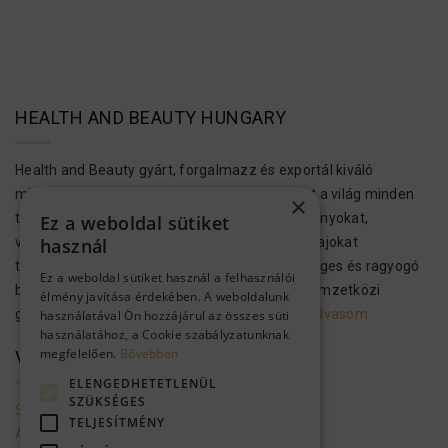
HEALTH AND BEAUTY HUNGARY
Health and Beauty gyárt, forgalmazz és exportál kiváló
minőségű bőr-, test- és hajápolási termékeket a világ minden
×
tájára. Ezek a kozmetikumok Holt-tengeri ásványokat,
Ez a weboldal sütiket
vitaminokat, növényi kivonatokat és aromás olajokat
használ
tartalmaznak, hogy megvalósítsák az egészséges és ragyogó
Ez a weboldal sütiket használ a felhasználói
bőrt és hajat. A H&B kozmetikai termékek a nemzetközi
élmény javítása érdekében. A weboldalunk
gyártási előírásoknak megfelelően…..
Tovább olvasom
használatával Ön hozzájárul az összes süti
használatához, a Cookie szabályzatunknak
megfelelően.
Bővebben
VEVŐSZOLGÁLAT
ELENGEDHETETLENÜL
SZÜKSÉGES
Szolgáltató adatai
TELJESÍTMÉNY
Általános szerződési feltételek