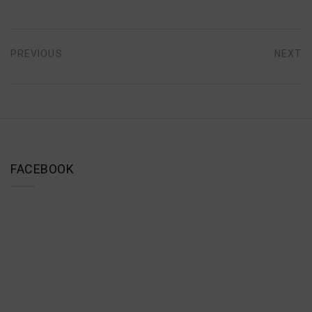
Bejegyzés
PREVIOUS
NEXT
navigáció
Previous
Next
post:
post:
FACEBOOK