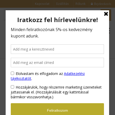
Kapcsolat
Szállítás
Rólunk
Bejelentkezés
0
GRÁNÁT ALMA