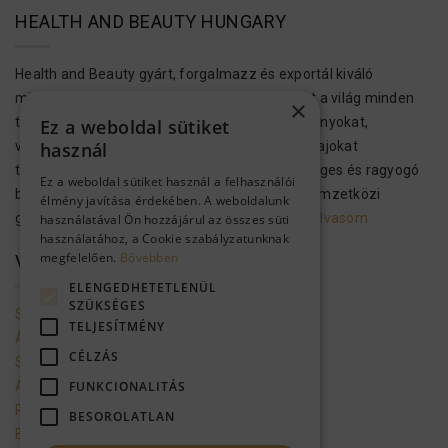
HEALTH AND BEAUTY HUNGARY
Health and Beauty gyárt, forgalmazz és exportál kiváló
minőségű bőr-, test- és hajápolási termékeket a világ minden
×
tájára. Ezek a kozmetikumok Holt-tengeri ásványokat,
Ez a weboldal sütiket
vitaminokat, növényi kivonatokat és aromás olajokat
használ
tartalmaznak, hogy megvalósítsák az egészséges és ragyogó
Ez a weboldal sütiket használ a felhasználói
bőrt és hajat. A H&B kozmetikai termékek a nemzetközi
élmény javítása érdekében. A weboldalunk
gyártási előírásoknak megfelelően…..
Tovább olvasom
használatával Ön hozzájárul az összes süti
használatához, a Cookie szabályzatunknak
megfelelően.
Bővebben
VEVŐSZOLGÁLAT
ELENGEDHETETLENÜL
SZÜKSÉGES
Szolgáltató adatai
TELJESÍTMÉNY
Általános szerződési feltételek
CÉLZÁS
Szállítási feltételek
Adatkezelési tájékoztató
FUNKCIONALITÁS
Promóciók mappa a gmailbe
BESOROLATLAN
Ellálás a szerződéstől