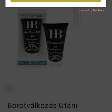
ELFOGYOTT
Borotválkozás Utáni