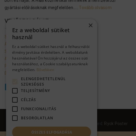
bőrt és hajat. A H&B kozmetikai termékek a nemzetközi
gyártási előírásoknak megfelelően…..
Tovább olvasom
VEVŐSZOLGÁLAT
×
Ez a weboldal sütiket
használ
Szolgáltató adatai
Általános szerződési feltételek
Ez a weboldal sütiket használ a felhasználói
Szállítási feltételek
élmény javítása érdekében. A weboldalunk
használatával Ön hozzájárul az összes süti
Adatkezelési tájékoztató
használatához, a Cookie szabályzatunknak
Promóciók mappa a gmailbe
megfelelően.
Bővebben
Ellálás a szerződéstől
ELENGEDHETETLENÜL
SZÜKSÉGES
TELJESÍTMÉNY
CÉLZÁS
FUNKCIONALITÁS
Health & Beauty Hungary
BESOROLATLAN
© 2017-2024. Health Beauty Hungary / designed:
Ryck Poster
ÖSSZES ELFOGADÁSA