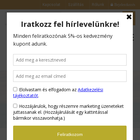
Kapcsolat
Szállítás
Rólunk
Bejelentkezés
0
Kezdőlap
Férfi Termékek
Borotválkozás Utáni Balzsam – 150 ml