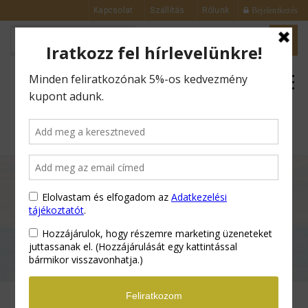
Kapcsolat
Szállítás
Rólunk
Bejelentkezés
0
Kezdőlap
Arctisztítók
Micellás
Tisztító Gél 3 az 1-ben – Arcra, Szemre,
Ajakra – Öblítés Nélkül – 250 ml