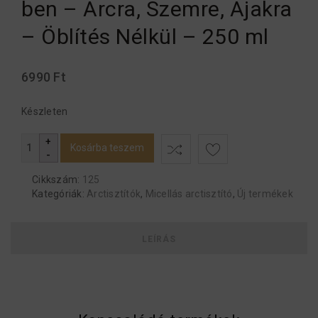
ben – Arcra, Szemre, Ajakra
– Öblítés Nélkül – 250 ml
6990
Ft
Készleten
Kosárba teszem
Cikkszám:
125
Kategóriák:
Arctisztítók
,
Micellás arctisztító
,
Új termékek
LEÍRÁS