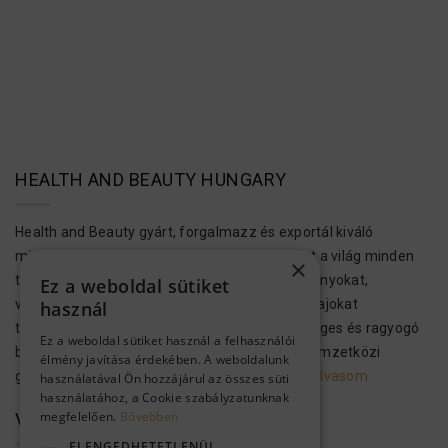
HEALTH AND BEAUTY HUNGARY
Health and Beauty gyárt, forgalmazz és exportál kiváló
minőségű bőr-, test- és hajápolási termékeket a világ minden
×
tájára. Ezek a kozmetikumok Holt-tengeri ásványokat,
Ez a weboldal sütiket
vitaminokat, növényi kivonatokat és aromás olajokat
használ
tartalmaznak, hogy megvalósítsák az egészséges és ragyogó
Ez a weboldal sütiket használ a felhasználói
bőrt és hajat. A H&B kozmetikai termékek a nemzetközi
élmény javítása érdekében. A weboldalunk
gyártási előírásoknak megfelelően…..
Tovább olvasom
használatával Ön hozzájárul az összes süti
használatához, a Cookie szabályzatunknak
megfelelően.
Bővebben
VEVŐSZOLGÁLAT
ELENGEDHETETLENÜL