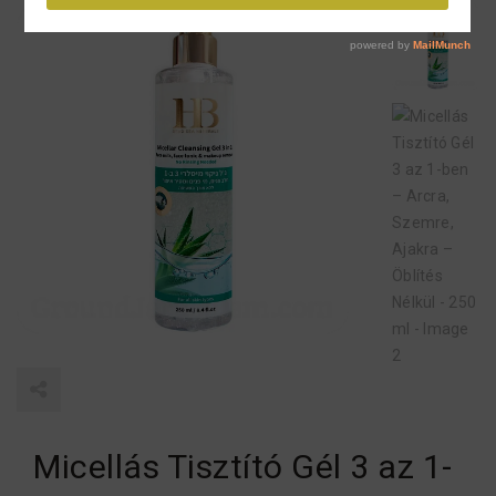
Micellás Tisztító Gél 3 az 1-