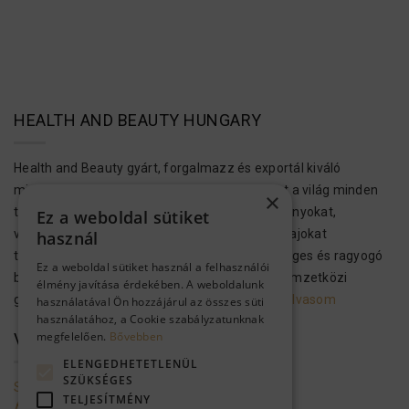
HEALTH AND BEAUTY HUNGARY
Health and Beauty gyárt, forgalmazz és exportál kiváló
minőségű bőr-, test- és hajápolási termékeket a világ minden
×
tájára. Ezek a kozmetikumok Holt-tengeri ásványokat,
Ez a weboldal sütiket
vitaminokat, növényi kivonatokat és aromás olajokat
használ
tartalmaznak, hogy megvalósítsák az egészséges és ragyogó
Ez a weboldal sütiket használ a felhasználói
bőrt és hajat. A H&B kozmetikai termékek a nemzetközi
élmény javítása érdekében. A weboldalunk
gyártási előírásoknak megfelelően…..
Tovább olvasom
használatával Ön hozzájárul az összes süti
használatához, a Cookie szabályzatunknak
megfelelően.
Bővebben
VEVŐSZOLGÁLAT
ELENGEDHETETLENÜL
SZÜKSÉGES
Szolgáltató adatai
TELJESÍTMÉNY
Általános szerződési feltételek