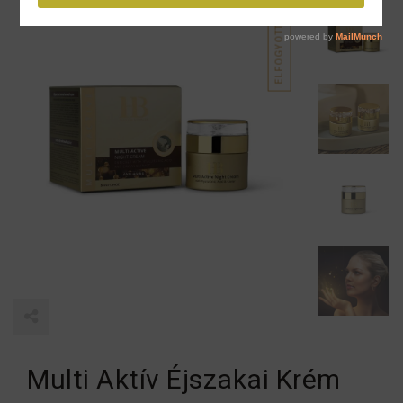
ELFOGYOTT
Multi Aktív Éjszakai Krém