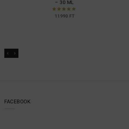
– 30 ML
ÉRTÉKELÉS:
11990
FT
5.00
/ 5
FACEBOOK