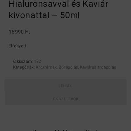
Hialuronsavval és Kaviár
kivonattal – 50ml
15990
Ft
Elfogyott
Cikkszám:
172
Kategóriák:
Arckrémek
,
Bőrápolás
,
Kaviáros arcápolás
LEÍRÁS
ÖSSZETEVŐK