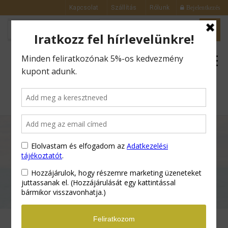
Kapcsolat
Szállítás
Rólunk
Bejelentkezés
0
Kezdőlap
Bőrápolás
Multi Aktív
Éjszakai Krém Hialuronsavval és Kaviár
kivonattal – 50ml