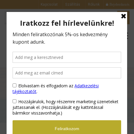
Kapcsolat
Szállítás
Rólunk
Bejelentkezés
0
Kezdőlap
Testápolók és Böröregedés
gátló krémek
Testvajvariáció 6 féle –
Óceán – Aromás Testvaj – 350 ml