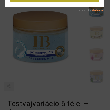
Testvajvariáció 6 féle –