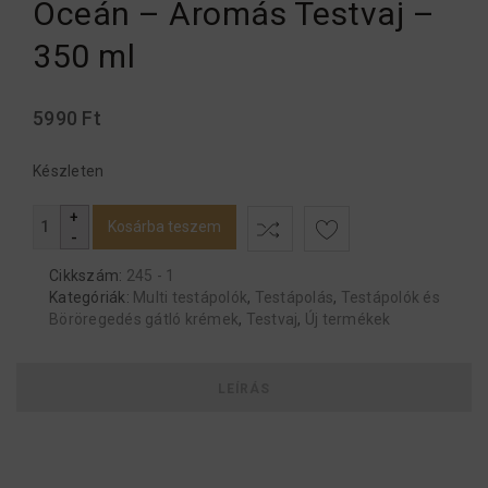
Óceán – Aromás Testvaj –
350 ml
5990
Ft
Készleten
Kosárba teszem
Cikkszám:
245 - 1
Kategóriák:
Multi testápolók
,
Testápolás
,
Testápolók és
Böröregedés gátló krémek
,
Testvaj
,
Új termékek
LEÍRÁS