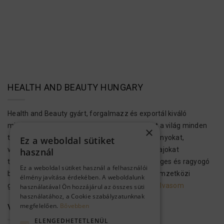
HEALTH AND BEAUTY HUNGARY
Health and Beauty gyárt, forgalmazz és exportál kiváló
minőségű bőr-, test- és hajápolási termékeket a világ minden
×
tájára. Ezek a kozmetikumok Holt-tengeri ásványokat,
Ez a weboldal sütiket
vitaminokat, növényi kivonatokat és aromás olajokat
használ
tartalmaznak, hogy megvalósítsák az egészséges és ragyogó
Ez a weboldal sütiket használ a felhasználói
bőrt és hajat. A H&B kozmetikai termékek a nemzetközi
élmény javítása érdekében. A weboldalunk
gyártási előírásoknak megfelelően…..
Tovább olvasom
használatával Ön hozzájárul az összes süti
használatához, a Cookie szabályzatunknak
megfelelően.
Bővebben
VEVŐSZOLGÁLAT
ELENGEDHETETLENÜL