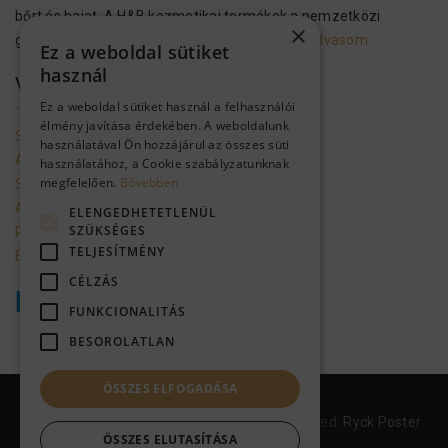
bőrt és hajat. A H&B kozmetikai termékek a nemzetközi
×
gyártási előírásoknak megfelelően…..
Tovább olvasom
Ez a weboldal sütiket
használ
VEVŐSZOLGÁLAT
Ez a weboldal sütiket használ a felhasználói
élmény javítása érdekében. A weboldalunk
Szolgáltató adatai
használatával Ön hozzájárul az összes süti
Általános szerződési feltételek
használatához, a Cookie szabályzatunknak
megfelelően.
Bővebben
Szállítási feltételek
Adatkezelési tájékoztató
ELENGEDHETETLENÜL
SZÜKSÉGES
Promóciók mappa a gmailbe
TELJESÍTMÉNY
Ellálás a szerződéstől
CÉLZÁS
FUNKCIONALITÁS
BESOROLATLAN
ÖSSZES ELFOGADÁSA
Health & Beauty Hungary
© 2017-2024. Health Beauty Hungary / designed:
Ryck Poster
ÖSSZES ELUTASÍTÁSA