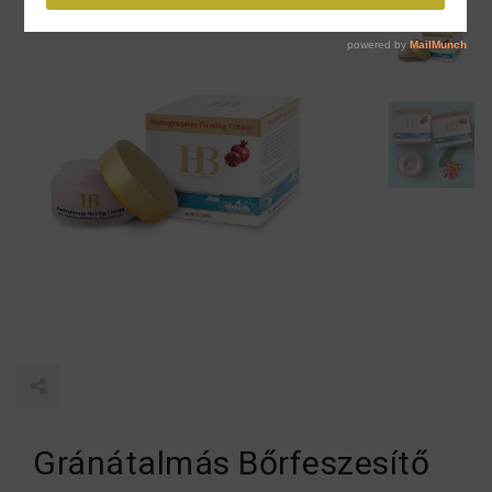
Gránátalmás Bőrfeszesítő