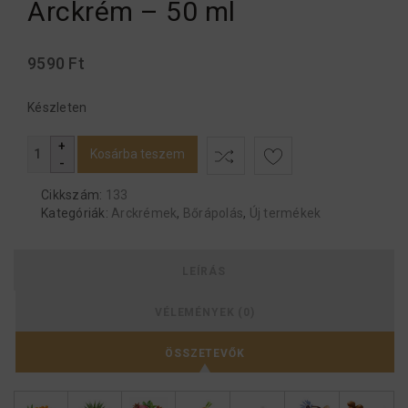
Arckrém – 50 ml
9590
Ft
Készleten
Kosárba teszem
Cikkszám:
133
Kategóriák:
Arckrémek
,
Bőrápolás
,
Új termékek
LEÍRÁS
VÉLEMÉNYEK (0)
ÖSSZETEVŐK