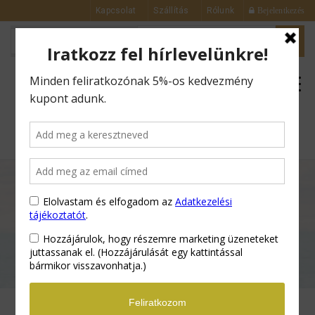
Kapcsolat
Szállítás
Rólunk
Bejelentkezés
0
Kezdőlap
Arckrémek
Gránátalmás
Bőrfeszesítő Arckrém – 50 ml