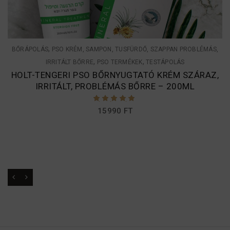
,
BŐRÁPOLÁS
PSO KRÉM, SAMPON, TUSFÜRDŐ, SZAPPAN PROBLÉMÁS,
,
,
IRRITÁLT BŐRRE
PSO TERMÉKEK
TESTÁPOLÁS
HOLT-TENGERI PSO BŐRNYUGTATÓ KRÉM SZÁRAZ,
IRRITÁLT, PROBLÉMÁS BŐRRE – 200ML
ÉRTÉKELÉS:
15990
FT
5.00
/ 5