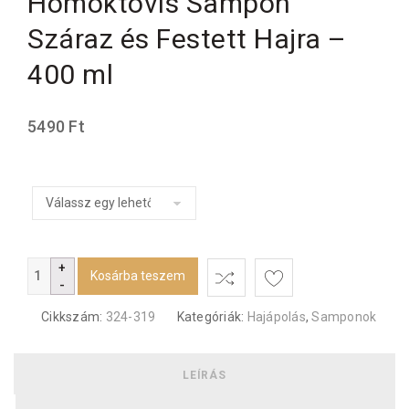
Homoktövis Sampon
Száraz és Festett Hajra –
400 ml
5490
Ft
Változatok
Kosárba teszem
Cikkszám:
324-319
Kategóriák:
Hajápolás
,
Samponok
LEÍRÁS