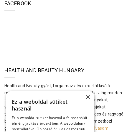
FACEBOOK
HEALTH AND BEAUTY HUNGARY
Health and Beauty gyárt, forgalmazz és exportál kiváló
minőségű bőr-, test- és hajápolási termékeket a világ minden
×
tájára. Ezek a kozmetikumok Holt-tengeri ásványokat,
Ez a weboldal sütiket
vitaminokat, növényi kivonatokat és aromás olajokat
használ
tartalmaznak, hogy megvalósítsák az egészséges és ragyogó
Ez a weboldal sütiket használ a felhasználói
bőrt és hajat. A H&B kozmetikai termékek a nemzetközi
élmény javítása érdekében. A weboldalunk
gyártási előírásoknak megfelelően…..
Tovább olvasom
használatával Ön hozzájárul az összes süti