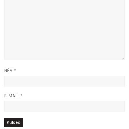
il
l
a
g
NÉV
*
E-MAIL
*