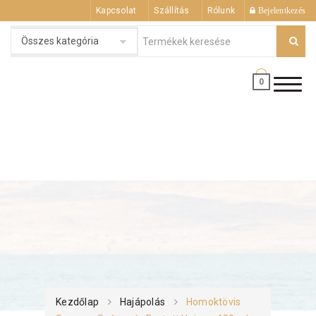
Kapcsolat
Szállítás
Rólunk
Bejelentkezés
0
Kezdőlap
Hajápolás
Homoktövis