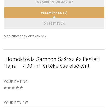
TOVÁBBI INFORMÁCIÓK
VÉLEMÉNYEK (0)
ÖSSZETEVŐK
Még nincsenek értékelések.
„Homoktövis Sampon Száraz és Festett
Hajra – 400 ml” értékelése elsőként
YOUR RATING
2 /
1
4 / 5
3 /
5 / 5
csilla
/
csillag
5
5
csi
csill
5
g
c
lla
ag
YOUR REVIEW
s
g