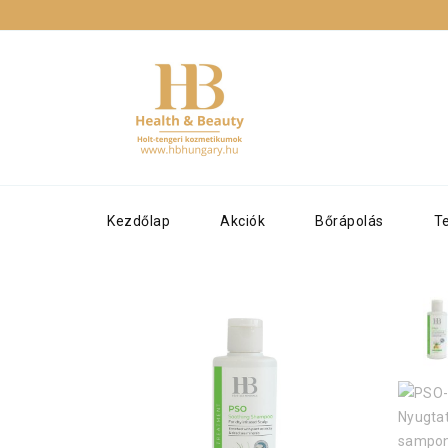
P
Kezdőlap
Akciók
Bőrápolás
T