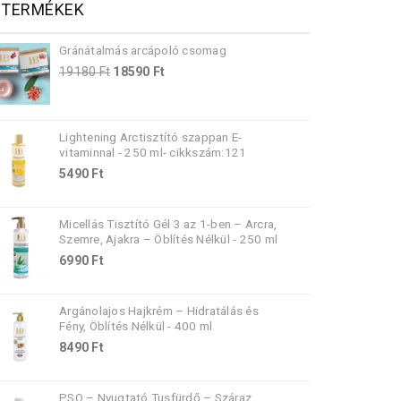
TERMÉKEK
Gránátalmás arcápoló csomag
Original
Current
19180
Ft
18590
Ft
price
price
was:
is:
19180 Ft.
18590 Ft.
Lightening Arctisztító szappan E-
vitaminnal - 250 ml- cikkszám:121
5490
Ft
Micellás Tisztító Gél 3 az 1-ben – Arcra,
Szemre, Ajakra – Öblítés Nélkül - 250 ml
6990
Ft
Argánolajos Hajkrém – Hidratálás és
Fény, Öblítés Nélkül - 400 ml
8490
Ft
PSO – Nyugtató Tusfürdő – Száraz,