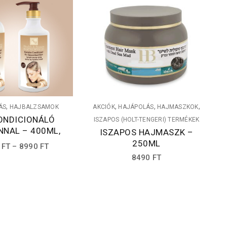
T
,
,
,
,
ÁS
HAJBALZSAMOK
AKCIÓK
HAJÁPOLÁS
HAJMASZKOK
T
ONDICIONÁLÓ
ISZAPOS (HOLT-TENGERI) TERMÉKEK
NNAL – 400ML,
ISZAPOS HAJMASZK –
780ML
250ML
ÁRTARTOMÁNY:
0
FT
–
8990
FT
8490
FT
5790 FT
-
8990 FT