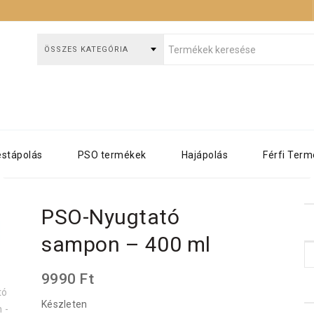
ÖSSZES KATEGÓRIA
SO-NYUGTATÓ SAMPON – 400 
estápolás
PSO termékek
Hajápolás
Férfi Ter
Kezdőlap
Új termékek
PSO-Nyugtató sampon – 400 ml
PSO-Nyugtató
sampon – 400 ml
9990
Ft
Készleten