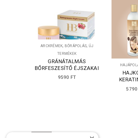
,
,
ARCKRÉMEK
BŐRÁPOLÁS
ÚJ
TERMÉKEK
GRÁNÁTALMÁS
HAJÁPOL
BŐRFESZESÍTŐ ÉJSZAKAI
HAJK
ARCKRÉM – 50 ML
9590
FT
KERATI
579