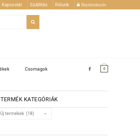
Kapcsolat
Szállítás
Rólunk
Bejelentkezés
ML
mékek
Csomagok
0
TERMÉK KATEGÓRIÁK