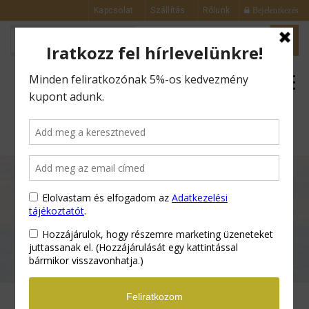
Kapcsolat
Szállítás
Rólunk
Bejelentkezés
0
Kezdőlap
Arckrémek
Ránctalanító
és Bőrfeszesítő Selyemszérum – 30 ml