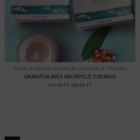
,
,
,
,
AKCIÓK
ARCKRÉMEK
BŐRÁPOLÁS
CSOMAGOK
ÚJ TERMÉKEK
GRÁNÁTALMÁS ARCÁPOLÓ CSOMAG
ORIGINAL
CURRENT
19180
FT
18590
FT
PRICE
PRICE
WAS:
IS:
19180 FT.
18590 FT.