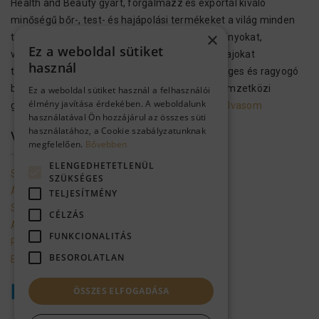
Health and Beauty gyárt, forgalmazz és exportál kiváló
minőségű bőr-, test- és hajápolási termékeket a világ minden
×
tájára. Ezek a kozmetikumok Holt-tengeri ásványokat,
Ez a weboldal sütiket
vitaminokat, növényi kivonatokat és aromás olajokat
használ
tartalmaznak, hogy megvalósítsák az egészséges és ragyogó
bőrt és hajat. A H&B kozmetikai termékek a nemzetközi
Ez a weboldal sütiket használ a felhasználói
élmény javítása érdekében. A weboldalunk
gyártási előírásoknak megfelelően…..
Tovább olvasom
használatával Ön hozzájárul az összes süti
használatához, a Cookie szabályzatunknak
VEVŐSZOLGÁLAT
megfelelően.
Bővebben
ELENGEDHETETLENÜL
Szolgáltató adatai
SZÜKSÉGES
Általános szerződési feltételek
TELJESÍTMÉNY
Szállítási feltételek
CÉLZÁS
Adatkezelési tájékoztató
FUNKCIONALITÁS
Promóciók mappa a gmailbe
BESOROLATLAN
Ellálás a szerződéstől
ÖSSZES ELFOGADÁSA