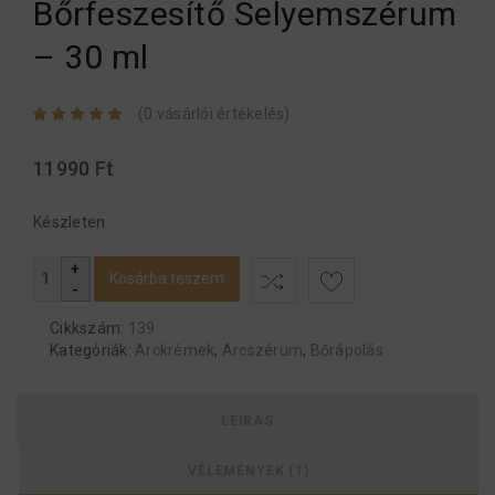
Bőrfeszesítő Selyemszérum
– 30 ml
(
0
vásárlói értékelés)
Értékelés
1
5.00
az 5-ből,
értékelés
11990
Ft
alapján
Készleten
Kosárba teszem
Cikkszám:
139
Kategóriák:
Arckrémek
,
Arcszérum
,
Bőrápolás
LEÍRÁS
VÉLEMÉNYEK (1)