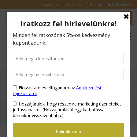
Kapcsolat
Szállítás
Rólunk
Bejelentkezés
0
Kezdőlap
Bőrápolás
Szappan
Anticellulit Szappan – 125 g