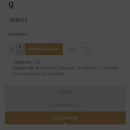
g
3990
Ft
Készleten
Kosárba teszem
Cikkszám:
226
Kategóriák:
Anticellulit
,
Szappan
,
Testápolás
,
Tusfürdők
és szappanok
,
Új termékek
LEÍRÁS
VÉLEMÉNYEK (0)
ÖSSZETEVŐK