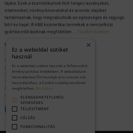
tájára. Ezek a kozmetikumok Holt-tengeri ásványokat,
vitaminokat, növényi kivonatokat és aromás olajokat
tartalmaznak, hogy megvalósítsák az egészséges és ragyogó
bőrt és hajat. A H&B kozmetikai termékek a nemzetközi
gyártási előírásoknak megfelelően…..
Tovább olvasom
×
VEVŐSZOLGÁLAT
Ez a weboldal sütiket
használ
Szolgáltató adatai
Ez a weboldal sütiket használ a felhasználói
Általános szerződési feltételek
élmény javítása érdekében. A weboldalunk
Szállítási feltételek
használatával Ön hozzájárul az összes süti
Adatkezelési tájékoztató
használatához, a Cookie szabályzatunknak
megfelelően.
Bővebben
Promóciók mappa a gmailbe
Ellálás a szerződéstől
ELENGEDHETETLENÜL
SZÜKSÉGES
TELJESÍTMÉNY
CÉLZÁS
FUNKCIONALITÁS