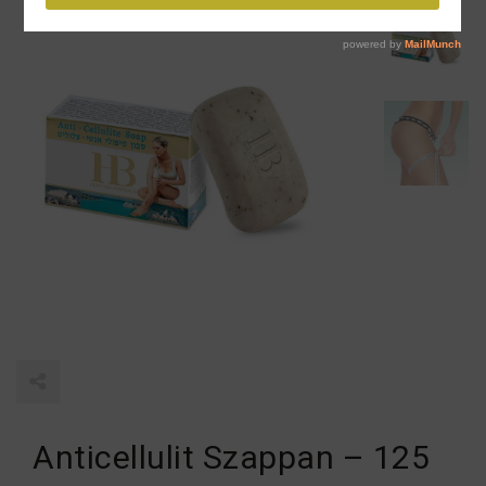
Anticellulit Szappan – 125