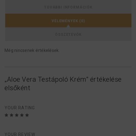
TOVÁBBI INFORMÁCIÓK
VÉLEMÉNYEK (0)
ÖSSZETEVŐK
Még nincsenek értékelések.
„Aloe Vera Testápoló Krém” értékelése
elsőként
YOUR RATING
2 /
1
4 / 5
3 /
5 / 5
csilla
/
csillag
5
5
csi
csill
5
g
c
lla
ag
YOUR REVIEW