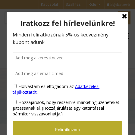
Kapcsolat
Szállítás
Rólunk
Bejelentkezés
0
Kezdőlap
Multi testápolók
Aloe Vera
Testápoló Krém