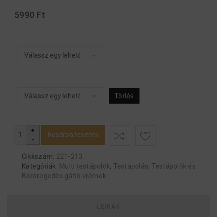
5990
Ft
Változatok
Kiszerelés
Törlés
Kosárba teszem
Cikkszám:
221-213
Kategóriák:
Multi testápolók
,
Testápolás
,
Testápolók és
Böröregedés gátló krémek
LEÍRÁS