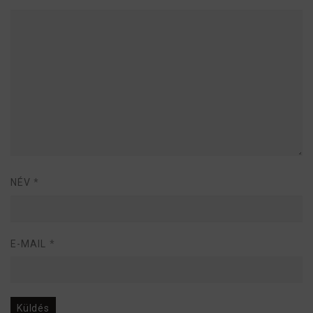
s
g
il
l
a
g
NÉV
*
E-MAIL
*