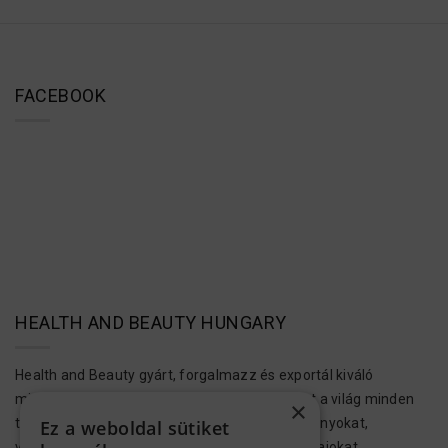
FACEBOOK
HEALTH AND BEAUTY HUNGARY
Health and Beauty gyárt, forgalmazz és exportál kiváló
minőségű bőr-, test- és hajápolási termékeket a világ minden
×
tájára. Ezek a kozmetikumok Holt-tengeri ásványokat,
Ez a weboldal sütiket
vitaminokat, növényi kivonatokat és aromás olajokat