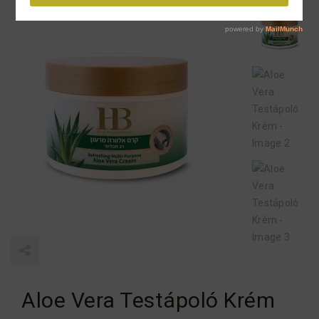
Aloe Vera Testápoló Krém