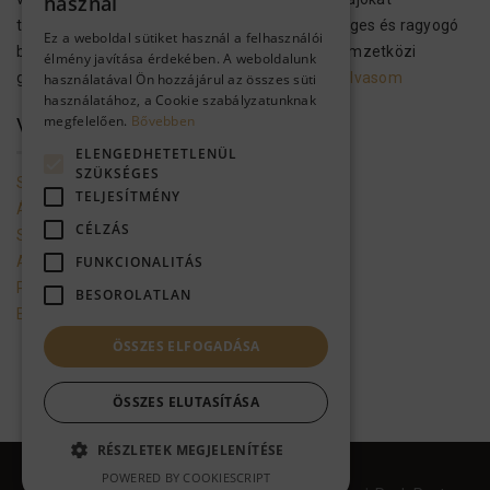
használ
tartalmaznak, hogy megvalósítsák az egészséges és ragyogó
Ez a weboldal sütiket használ a felhasználói
bőrt és hajat. A H&B kozmetikai termékek a nemzetközi
élmény javítása érdekében. A weboldalunk
gyártási előírásoknak megfelelően…..
Tovább olvasom
használatával Ön hozzájárul az összes süti
használatához, a Cookie szabályzatunknak
megfelelően.
Bővebben
VEVŐSZOLGÁLAT
ELENGEDHETETLENÜL
SZÜKSÉGES
Szolgáltató adatai
TELJESÍTMÉNY
Általános szerződési feltételek
CÉLZÁS
Szállítási feltételek
Adatkezelési tájékoztató
FUNKCIONALITÁS
Promóciók mappa a gmailbe
BESOROLATLAN
Ellálás a szerződéstől
ÖSSZES ELFOGADÁSA
ÖSSZES ELUTASÍTÁSA
RÉSZLETEK MEGJELENÍTÉSE
Health & Beauty Hungary
POWERED BY COOKIESCRIPT